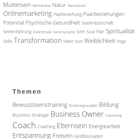
r
e
Muttersein
Natur
Männlichkeit
Naturwesen
a
Onlinemarketing
"
Paarbeziehungen
Paarbeziehung
u
Potential
Psychische Gesundheit
Seelenbotschaft
,
Spiritualität
Seelenführung
Sein
Soul Plan
Seelenmusik
Seelensprache
R
Transformation
Weiblichkeit
Stille
Vater sein
Yoga
e
t
r
e
a
t
Themen
s
Bewusstseinstraining
Bildung
,
Beziehungsqualität
Business Owner
W
Business-Strategie
Channeling
e
Coach
Elternsein
Energiearbeit
Coaching
c
Entspannung
Freisein
Geldblockaden