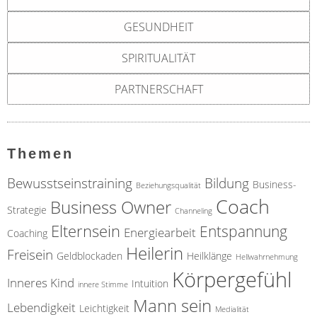
a
e
c
GESUNDHEIT
n
h
"
SPIRITUALITÄT
i
F
n
r
PARTNERSCHAFT
g
e
v
i
o
a
Themen
n
l
F
Bewusstseinstraining
Bildung
Business-
s
Beziehungsqualität
r
Coach
Business Owner
F
Strategie
Channeling
a
a
Elternsein
Entspannung
Energiearbeit
Coaching
u
m
Heilerin
Freisein
Geldblockaden
Heilklänge
z
Hellwahrnehmung
i
Körpergefühl
u
Inneres Kind
Intuition
l
innere Stimme
F
Mann sein
i
Lebendigkeit
Leichtigkeit
Medialität