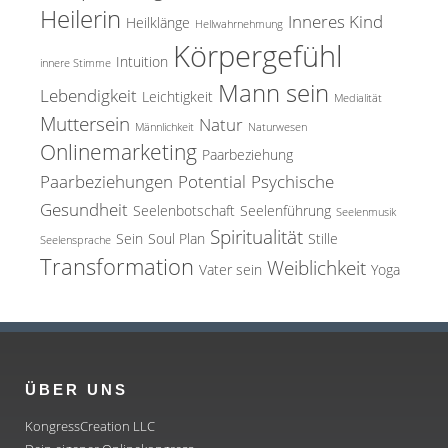
h
Heilerin
Inneres Kind
Heilklänge
Hellwahrnehmung
s
Körpergefühl
e
Intuition
innere Stimme
l
Mann sein
Lebendigkeit
Leichtigkeit
Medialität
j
Muttersein
Natur
Männlichkeit
Naturwesen
a
Onlinemarketing
Paarbeziehung
h
Paarbeziehungen
Potential
Psychische
r
Gesundheit
Seelenbotschaft
Seelenführung
Seelenmusik
e
Spiritualität
Sein
Soul Plan
Stille
Seelensprache
-
Transformation
Weiblichkeit
Vater sein
Yoga
C
a
f
e
ÜBER UNS
KongressCreation LLC