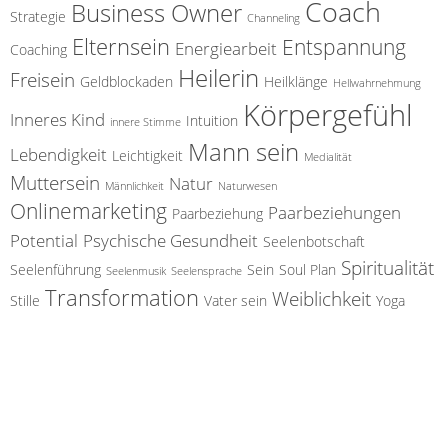
Coach
m
Business Owner
Strategie
Channeling
a
Elternsein
Entspannung
Energiearbeit
Coaching
t
Heilerin
Freisein
Geldblockaden
Heilklänge
Hellwahrnehmung
i
Körpergefühl
Inneres Kind
Intuition
innere Stimme
o
Mann sein
Lebendigkeit
Leichtigkeit
n
Medialität
Muttersein
Natur
Männlichkeit
Naturwesen
Onlinemarketing
Paarbeziehungen
Paarbeziehung
Potential
Psychische Gesundheit
Seelenbotschaft
Spiritualität
Seelenführung
Sein
Soul Plan
Seelenmusik
Seelensprache
Transformation
Weiblichkeit
Stille
Vater sein
Yoga