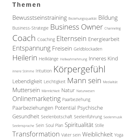
Themen
Bewusstseinstraining
Bildung
Beziehungsqualität
Business Owner
Business-Strategie
Channeling
Coach
Elternsein
Energiearbeit
Coaching
Entspannung
Freisein
Geldblockaden
Heilerin
Inneres Kind
Heilklänge
Hellwahrnehmung
Körpergefühl
Intuition
innere Stimme
Mann sein
Lebendigkeit
Leichtigkeit
Medialität
Muttersein
Natur
Männlichkeit
Naturwesen
Onlinemarketing
Paarbeziehung
Paarbeziehungen
Potential
Psychische
Gesundheit
Seelenbotschaft
Seelenführung
Seelenmusik
Spiritualität
Sein
Soul Plan
Stille
Seelensprache
Transformation
Weiblichkeit
Vater sein
Yoga